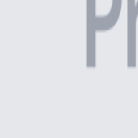
Solicitar Presupuesto
Especificación Técnica
Tipos de Red
127 v
Monofásica
220 v
Monofásica, Bifásica, Trifásica
380 v
Trifásica
Potencia
3500 W
Peso
260 kg
Aplicación
No informado
Dimensiones del Producto
P/ Transporte