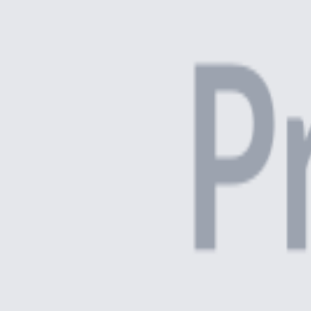
Agregar al Carrito
SKU
:
BOB-SUB-180
Calcular envío
No sé mi código postal
Ingresa tu código postal para ver las opciones de envío
Descripción
Especificaciones
Productos Relacionados
Consumibles
Bobina de Papel Sublimático 160cm - 300m
R$ 495,00
Ver más
Consumibles