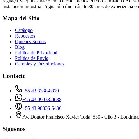
Yguaçú Máquinas nació en la década de los 70 con la misión de desarr
instalación industrial, Yguaçú reúne más de 30 años de experiencia en
Mapa del Sitio
Catálogo
Repuestos
Quiénes Somos
Blog
Política de Privacidad
Política de Envío
Cambios y Devoluciones
Contacto
+55 43 3338-8879
+55 43 99978-0688
+55 43 98836-6436
Av. Doutor Francisco Xavier Toda, 530 - Cilo 3 - Londrin
Síguenos