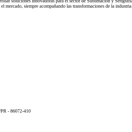
ollar soluciones innovadoras para el sector de Sublimación y Serigrafía
 el mercado, siempre acompañando las transformaciones de la industria y
a/PR - 86072-410