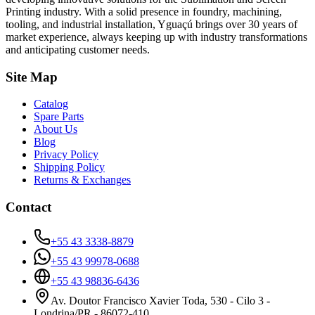
Printing industry. With a solid presence in foundry, machining,
tooling, and industrial installation, Yguaçú brings over 30 years of
market experience, always keeping up with industry transformations
and anticipating customer needs.
Site Map
Catalog
Spare Parts
About Us
Blog
Privacy Policy
Shipping Policy
Returns & Exchanges
Contact
+55 43 3338-8879
+55 43 99978-0688
+55 43 98836-6436
Av. Doutor Francisco Xavier Toda, 530 - Cilo 3 -
Londrina/PR - 86072-410