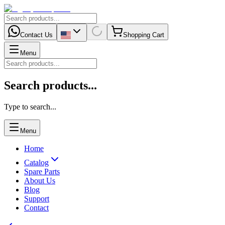
Contact Us
Shopping Cart
Menu
Search products...
Type to search...
Menu
Home
Catalog
Spare Parts
About Us
Blog
Support
Contact